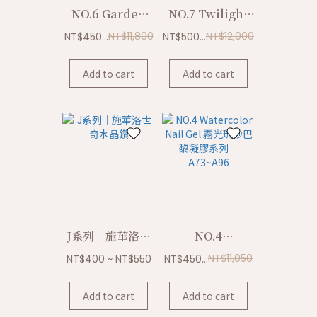
NO.6 Garden
NO.7 Twilight
Wonderland 花
Glow 沉暮微光玻
NT$11,800
NT$12,000
NT$450...
NT$500...
園仙境極光凝膠系
璃珠貓眼凝膠系列
列｜A121~A144
｜R01~R24
Add to cart
Add to cart
J系列｜施華洛世
NO.4
奇水晶鑽
Watercolor
NT$11,050
NT$400 ~ NT$550
NT$450...
Nail Gel 霧光琉
砂巴黎凝膠系列｜
Add to cart
Add to cart
A73~A96